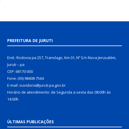
PREFEITURA DE JURUTI
End.: Rodovia pa 257, Translago, Km 01, Nº S/n Nova Jerusalém,
Juruti – pa
CEP: 68170-000
Fone: (93) 98408-7564
E-mail: ouvidoria@juruti.pa.gov.br
Horário de atendimento: de Segunda a sexta das 08:00h às
14:00h
ÚLTIMAS PUBLICAÇÕES