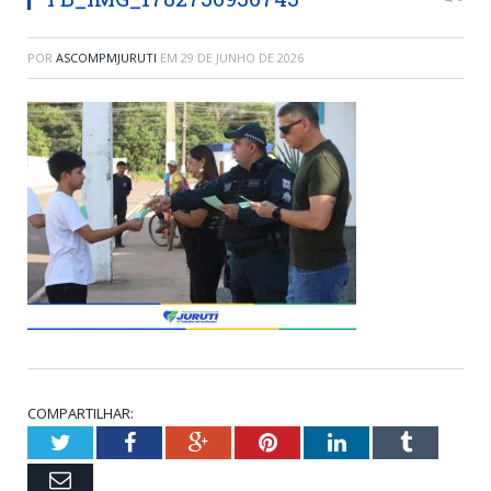
POR
ASCOMPMJURUTI
EM
29 DE JUNHO DE 2026
COMPARTILHAR:
Twitter
Facebook
Google+
Pinterest
LinkedIn
Tumblr
Email