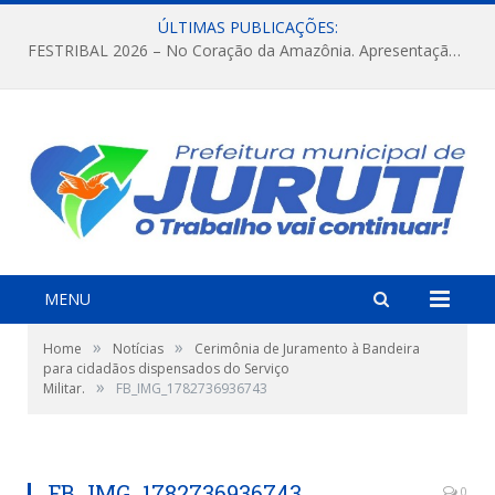
ÚLTIMAS PUBLICAÇÕES:
FESTRIBAL 2026 – No Coração da Amazônia. Apresentação da Munduruku.
MENU
»
»
Home
Notícias
Cerimônia de Juramento à Bandeira
para cidadãos dispensados do Serviço
»
Militar.
FB_IMG_1782736936743
FB_IMG_1782736936743
0