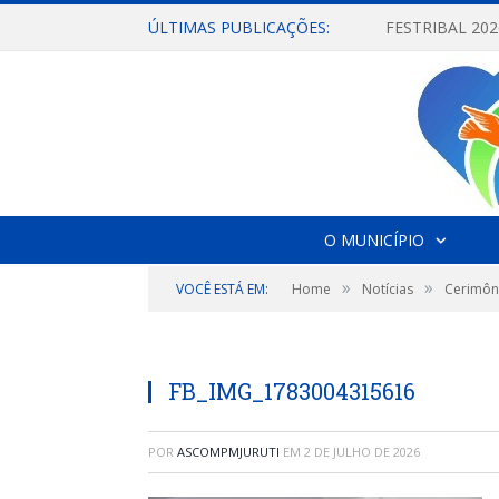
ÚLTIMAS PUBLICAÇÕES:
O MUNICÍPIO
»
»
VOCÊ ESTÁ EM:
Home
Notícias
Cerimôni
FB_IMG_1783004315616
POR
ASCOMPMJURUTI
EM
2 DE JULHO DE 2026