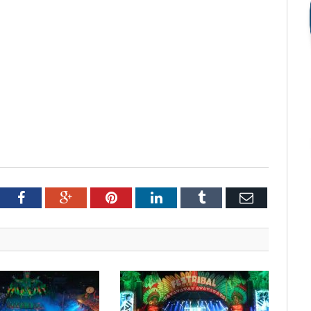
tter
Facebook
Google+
Pinterest
LinkedIn
Tumblr
Email