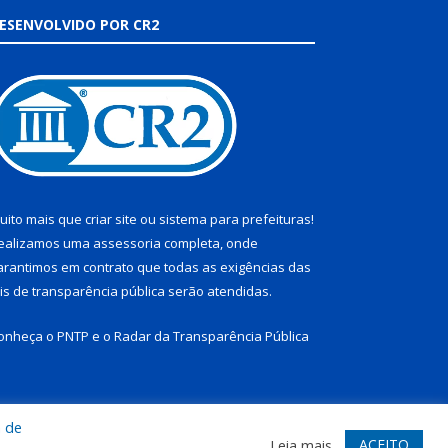
ESENVOLVIDO POR CR2
uito mais que
criar site
ou
sistema para prefeituras
!
ealizamos uma
assessoria
completa, onde
arantimos em contrato que todas as exigências das
eis de transparência pública
serão atendidas.
onheça o
PNTP
e o
Radar da Transparência Pública
a de
te
Acessar Área Administrativa
Acessar Webmail
ACEITO
Leia mais