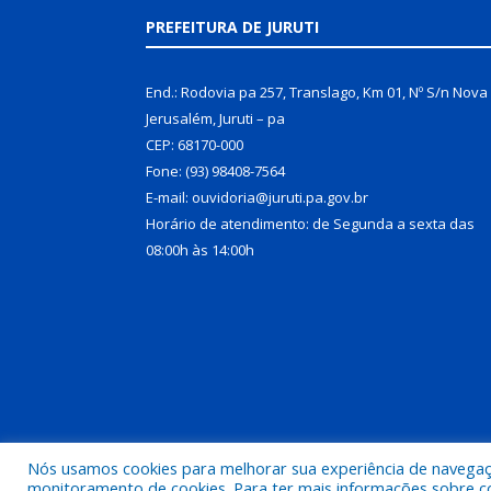
PREFEITURA DE JURUTI
End.: Rodovia pa 257, Translago, Km 01, Nº S/n Nova
Jerusalém, Juruti – pa
CEP: 68170-000
Fone: (93) 98408-7564
E-mail: ouvidoria@juruti.pa.gov.br
Horário de atendimento: de Segunda a sexta das
08:00h às 14:00h
Nós usamos cookies para melhorar sua experiência de navegação
Todos os direitos reservados a Prefeitura Municipal 
monitoramento de cookies. Para ter mais informações sobre como