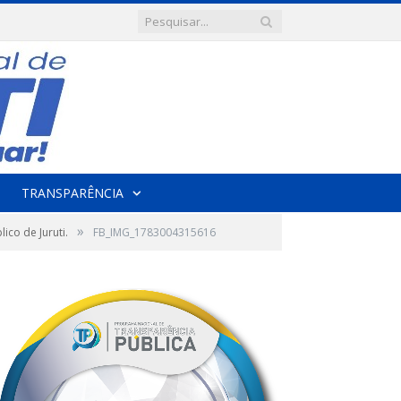
TRANSPARÊNCIA
»
co de Juruti.
FB_IMG_1783004315616