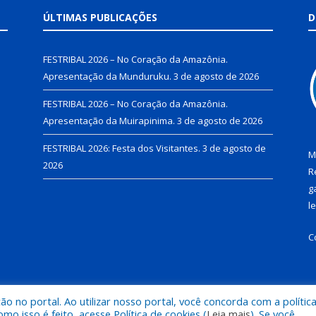
ÚLTIMAS PUBLICAÇÕES
D
FESTRIBAL 2026 – No Coração da Amazônia.
Apresentação da Munduruku.
3 de agosto de 2026
FESTRIBAL 2026 – No Coração da Amazônia.
Apresentação da Muirapinima.
3 de agosto de 2026
FESTRIBAL 2026: Festa dos Visitantes.
3 de agosto de
M
2026
R
g
l
C
 no portal. Ao utilizar nosso portal, você concorda com a polític
de Juruti.
Mapa do Si
 isso é feito, acesse Política de cookies (
Leia mais
). Se você