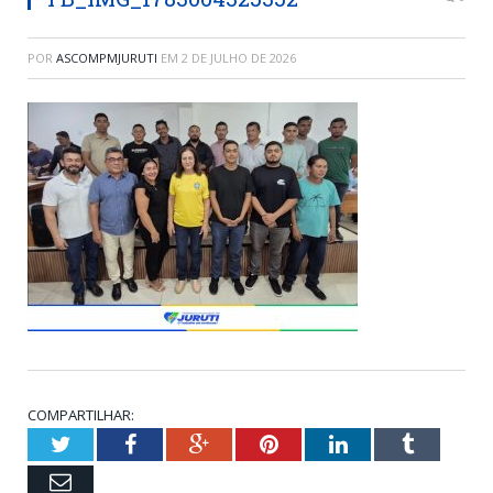
POR
ASCOMPMJURUTI
EM
2 DE JULHO DE 2026
COMPARTILHAR:
Twitter
Facebook
Google+
Pinterest
LinkedIn
Tumblr
Email