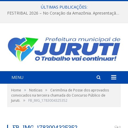
ÚLTIMAS PUBLICAÇÕES:
FESTRIBAL 2026 – No Coração da Amazônia. Apresentação da Munduruku.
MENU
»
»
Home
Notícias
Cerimônia de Posse dos aprovados
convocados na terceira chamada do Concurso Público de
»
Juruti.
FB_IMG_1783004325352
FB_IMG_1783004325352
0