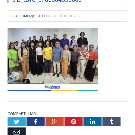
POR
ASCOMPMJURUTI
EM
2 DE JULHO DE 2026
COMPARTILHAR:
Twitter
Facebook
Google+
Pinterest
LinkedIn
Tumblr
Email