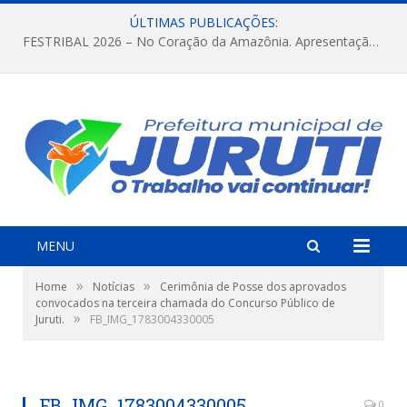
ÚLTIMAS PUBLICAÇÕES:
FESTRIBAL 2026 – No Coração da Amazônia. Apresentação da Munduruku.
MENU
»
»
Home
Notícias
Cerimônia de Posse dos aprovados
convocados na terceira chamada do Concurso Público de
»
Juruti.
FB_IMG_1783004330005
FB_IMG_1783004330005
0