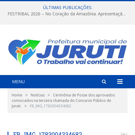
ÚLTIMAS PUBLICAÇÕES:
FESTRIBAL 2026 – No Coração da Amazônia. Apresentação da Munduruku.
MENU
»
»
Home
Notícias
Cerimônia de Posse dos aprovados
convocados na terceira chamada do Concurso Público de
»
Juruti.
FB_IMG_1783004334682
FB_IMG_1783004334682
0