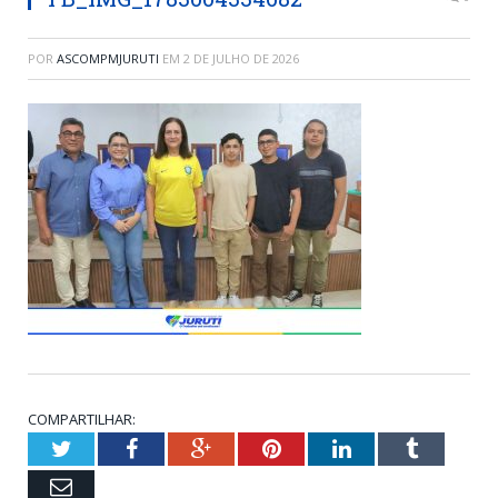
POR
ASCOMPMJURUTI
EM
2 DE JULHO DE 2026
COMPARTILHAR:
Twitter
Facebook
Google+
Pinterest
LinkedIn
Tumblr
Email