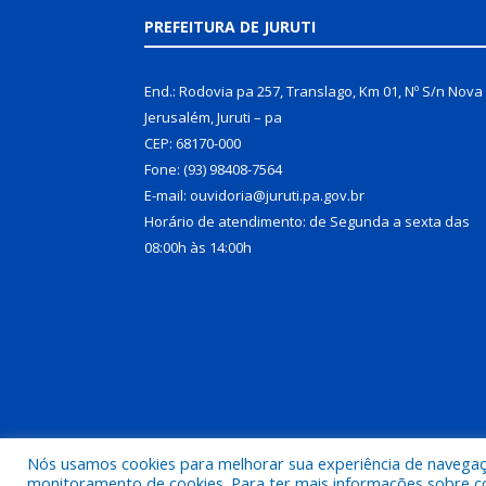
PREFEITURA DE JURUTI
End.: Rodovia pa 257, Translago, Km 01, Nº S/n Nova
Jerusalém, Juruti – pa
CEP: 68170-000
Fone: (93) 98408-7564
E-mail: ouvidoria@juruti.pa.gov.br
Horário de atendimento: de Segunda a sexta das
08:00h às 14:00h
Nós usamos cookies para melhorar sua experiência de navegação
Todos os direitos reservados a Prefeitura Municipal 
monitoramento de cookies. Para ter mais informações sobre como