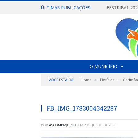
ÚLTIMAS PUBLICAÇÕES:
O MUNICÍPIO
»
»
VOCÊ ESTÁ EM:
Home
Notícias
Cerimôni
FB_IMG_1783004342287
POR
ASCOMPMJURUTI
EM
2 DE JULHO DE 2026