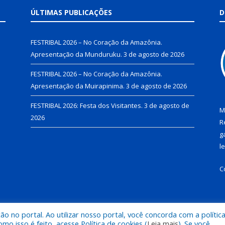
ÚLTIMAS PUBLICAÇÕES
D
FESTRIBAL 2026 – No Coração da Amazônia.
Apresentação da Munduruku.
3 de agosto de 2026
FESTRIBAL 2026 – No Coração da Amazônia.
Apresentação da Muirapinima.
3 de agosto de 2026
FESTRIBAL 2026: Festa dos Visitantes.
3 de agosto de
M
2026
R
g
l
C
 no portal. Ao utilizar nosso portal, você concorda com a polític
de Juruti.
Mapa do Si
 isso é feito, acesse Política de cookies (
Leia mais
). Se você