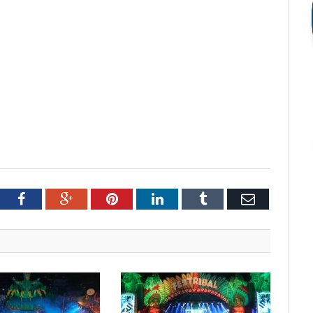
tter
Facebook
Google+
Pinterest
LinkedIn
Tumblr
Email