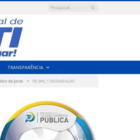
TRANSPARÊNCIA
»
co de Juruti.
FB_IMG_1783004342287