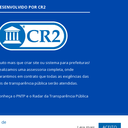
ESENVOLVIDO POR CR2
uito mais que
criar site
ou
sistema para prefeituras
!
ealizamos uma
assessoria
completa, onde
arantimos em contrato que todas as exigências das
eis de transparência pública
serão atendidas.
onheça o
PNTP
e o
Radar da Transparência Pública
a de
te
Acessar Área Administrativa
Acessar Webmail
ACEITO
Leia mais