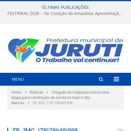
ÚLTIMAS PUBLICAÇÕES:
FESTRIBAL 2026 – No Coração da Amazônia. Apresentação da Munduruku.
MENU
»
»
Home
Notícias
Chegada de máquinas marca nova
etapa para construção da escola no bairro São
»
Marcos.
FB_IMG_1781786491998
FB_IMG_1781786491998
0