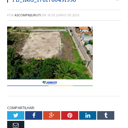
POR
ASCOMPMJURUTI
EM
18 DE JUNHO DE 2026
COMPARTILHAR:
Twitter
Facebook
Google+
Pinterest
LinkedIn
Tumblr
Email