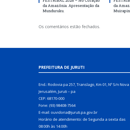
FESTRIBAL 2026 – No Coração
FESTRIB
da Amazônia. Apresentação da
da Amazô
Munduruku.
Muirapin
Os comentários estão fechados.
PREFEITURA DE JURUTI
End.: Rodovia pa 257, Translago, Km 01, Nº S/n Nova
Jerusalém, Juruti – pa
CEP: 68170-000
Fone: (93) 98408-7564
E-mail: ouvidoria@juruti.pa.gov.br
Horário de atendimento: de Segunda a sexta das
08:00h às 14:00h