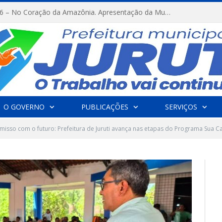
FESTRIBAL 2026 – No Coração da Amazônia. Apresentação da Munduruku.
O GOVERNO
PUBLICAÇÕES
SERVIÇOS
sso com o futuro: Prefeitura de Juruti avança nas etapas do Programa Sua C