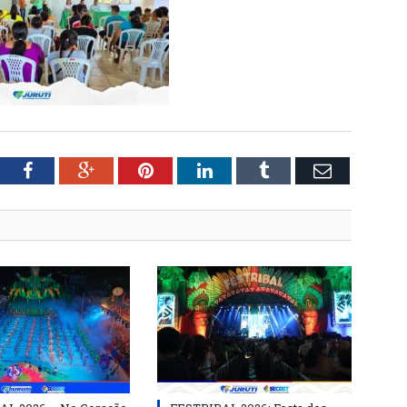
tter
Facebook
Google+
Pinterest
LinkedIn
Tumblr
Email