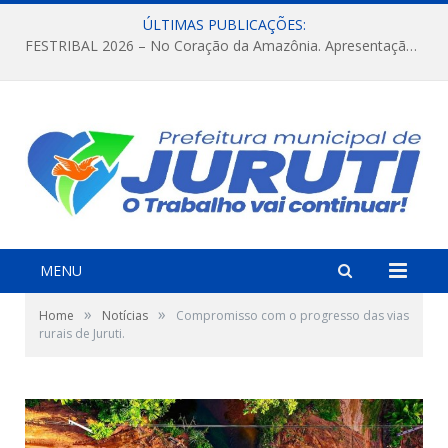
ÚLTIMAS PUBLICAÇÕES:
FESTRIBAL 2026 – No Coração da Amazônia. Apresentação da Munduruku.
MENU
»
»
Home
Notícias
Compromisso com o progresso das vias
rurais de Juruti.