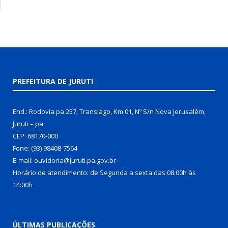
PREFEITURA DE JURUTI
End.: Rodovia pa 257, Translago, Km 01, Nº S/n Nova Jerusalém,
Juruti – pa
CEP: 68170-000
Fone: (93) 98408-7564
E-mail: ouvidoria@juruti.pa.gov.br
Horário de atendimento: de Segunda a sexta das 08:00h às
14:00h
ÚLTIMAS PUBLICAÇÕES