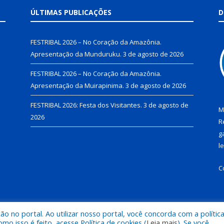
ÚLTIMAS PUBLICAÇÕES
D
FESTRIBAL 2026 – No Coração da Amazônia.
Apresentação da Munduruku.
3 de agosto de 2026
FESTRIBAL 2026 – No Coração da Amazônia.
Apresentação da Muirapinima.
3 de agosto de 2026
FESTRIBAL 2026: Festa dos Visitantes.
3 de agosto de
M
2026
R
g
l
C
 no portal. Ao utilizar nosso portal, você concorda com a polític
de Juruti.
Mapa do Si
 isso é feito, acesse Política de cookies (
Leia mais
). Se você