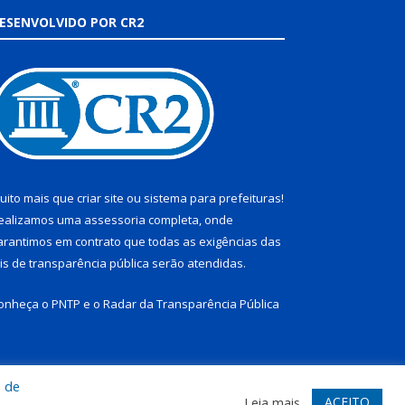
ESENVOLVIDO POR CR2
uito mais que
criar site
ou
sistema para prefeituras
!
ealizamos uma
assessoria
completa, onde
arantimos em contrato que todas as exigências das
eis de transparência pública
serão atendidas.
onheça o
PNTP
e o
Radar da Transparência Pública
a de
te
Acessar Área Administrativa
Acessar Webmail
ACEITO
Leia mais