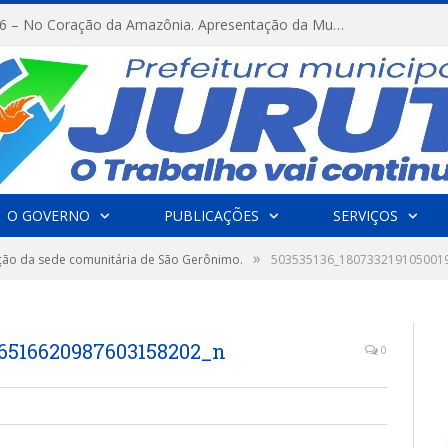
FESTRIBAL 2026 – No Coração da Amazônia. Apresentação da Munduruku.
O GOVERNO
PUBLICAÇÕES
SERVIÇOS
»
ção da sede comunitária de São Gerônimo.
503535136_180733219105001
_6516620987603158202_n
0