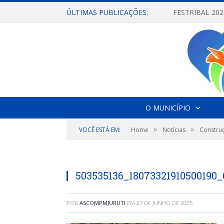
ÚLTIMAS PUBLICAÇÕES:
O MUNICÍPIO
»
»
VOCÊ ESTÁ EM:
Home
Notícias
Constru
503535136_18073321910500190
POR
ASCOMPMJURUTI
EM
27 DE JUNHO DE 2025