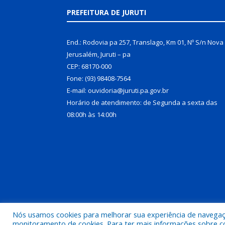
PREFEITURA DE JURUTI
End.: Rodovia pa 257, Translago, Km 01, Nº S/n Nova
Jerusalém, Juruti – pa
CEP: 68170-000
Fone: (93) 98408-7564
E-mail: ouvidoria@juruti.pa.gov.br
Horário de atendimento: de Segunda a sexta das
08:00h às 14:00h
Nós usamos cookies para melhorar sua experiência de navegação
Todos os direitos reservados a Prefeitura Municipal 
monitoramento de cookies. Para ter mais informações sobre como