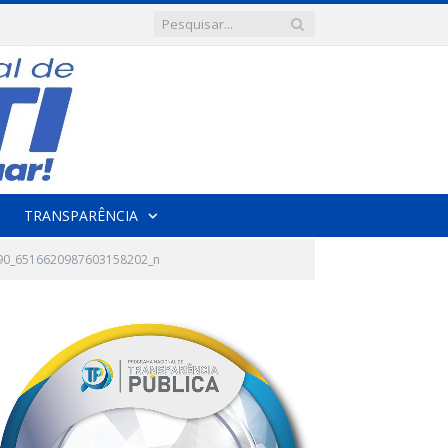
TRANSPARÊNCIA
90_6516620987603158202_n