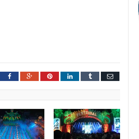
tter
Facebook
Google+
Pinterest
LinkedIn
Tumblr
Email