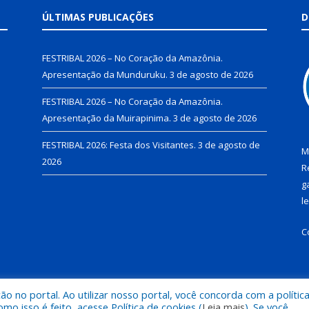
ÚLTIMAS PUBLICAÇÕES
D
FESTRIBAL 2026 – No Coração da Amazônia.
Apresentação da Munduruku.
3 de agosto de 2026
FESTRIBAL 2026 – No Coração da Amazônia.
Apresentação da Muirapinima.
3 de agosto de 2026
FESTRIBAL 2026: Festa dos Visitantes.
3 de agosto de
M
2026
R
g
l
C
 no portal. Ao utilizar nosso portal, você concorda com a polític
de Juruti.
Mapa do Si
 isso é feito, acesse Política de cookies (
Leia mais
). Se você