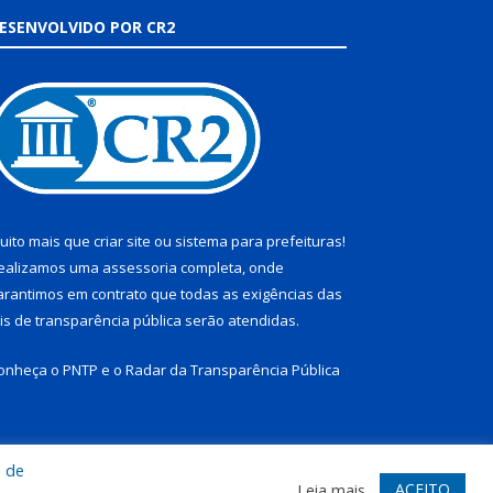
ESENVOLVIDO POR CR2
uito mais que
criar site
ou
sistema para prefeituras
!
ealizamos uma
assessoria
completa, onde
arantimos em contrato que todas as exigências das
eis de transparência pública
serão atendidas.
onheça o
PNTP
e o
Radar da Transparência Pública
a de
te
Acessar Área Administrativa
Acessar Webmail
ACEITO
Leia mais