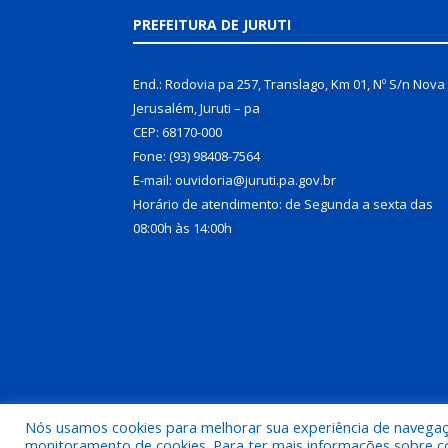
PREFEITURA DE JURUTI
End.: Rodovia pa 257, Translago, Km 01, Nº S/n Nova
Jerusalém, Juruti – pa
CEP: 68170-000
Fone: (93) 98408-7564
E-mail: ouvidoria@juruti.pa.gov.br
Horário de atendimento: de Segunda a sexta das
08:00h às 14:00h
Nós usamos cookies para melhorar sua experiência de navegação
Todos os direitos reservados a Prefeitura Municipal 
monitoramento de cookies. Para ter mais informações sobre como