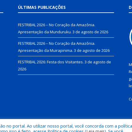
ÚLTIMAS PUBLICAÇÕES
D
FESTRIBAL 2026 – No Coração da Amazônia.
Apresentação da Munduruku.
3 de agosto de 2026
FESTRIBAL 2026 – No Coração da Amazônia.
Apresentação da Muirapinima.
3 de agosto de 2026
FESTRIBAL 2026: Festa dos Visitantes.
3 de agosto de
M
2026
R
g
l
C
 no portal. Ao utilizar nosso portal, você concorda com a polític
de Juruti.
Mapa do Si
 isso é feito, acesse Política de cookies (
Leia mais
). Se você