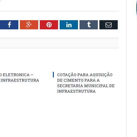
tter
Facebook
Google+
Pinterest
LinkedIn
Tumblr
Email
O ELETRONICA –
COTAÇÃO PARA AQUISIÇÃO
A INFRAESTRUTURA
DE CIMENTO PARA A
SECRETARIA MUNICIPAL DE
INFRAESTRUTURA