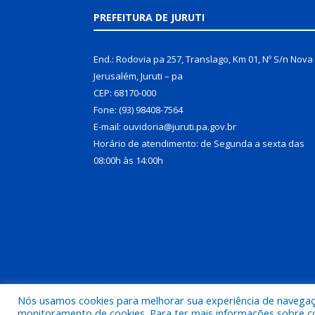
PREFEITURA DE JURUTI
End.: Rodovia pa 257, Translago, Km 01, Nº S/n Nova
Jerusalém, Juruti – pa
CEP: 68170-000
Fone: (93) 98408-7564
E-mail: ouvidoria@juruti.pa.gov.br
Horário de atendimento: de Segunda a sexta das
08:00h às 14:00h
Nós usamos cookies para melhorar sua experiência de navegação
Todos os direitos reservados a Prefeitura Municipal 
monitoramento de cookies. Para ter mais informações sobre como