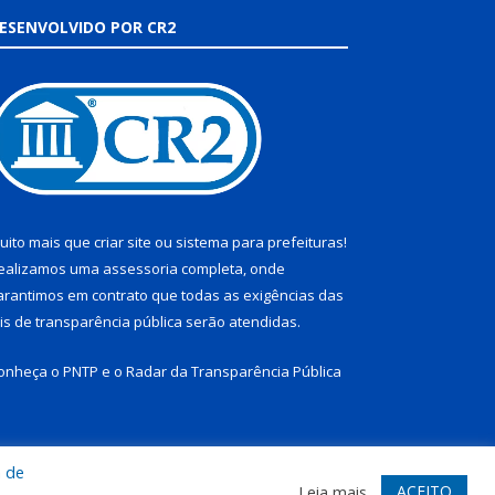
ESENVOLVIDO POR CR2
uito mais que
criar site
ou
sistema para prefeituras
!
ealizamos uma
assessoria
completa, onde
arantimos em contrato que todas as exigências das
eis de transparência pública
serão atendidas.
onheça o
PNTP
e o
Radar da Transparência Pública
a de
te
Acessar Área Administrativa
Acessar Webmail
ACEITO
Leia mais