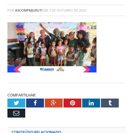
POR
ASCOMPMJURUTI
EM
7 DE OUTUBRO DE 2025
COMPARTILHAR:
Twitter
Facebook
Google+
Pinterest
LinkedIn
Tumblr
Email
CONTEÚDO RELACIONADO