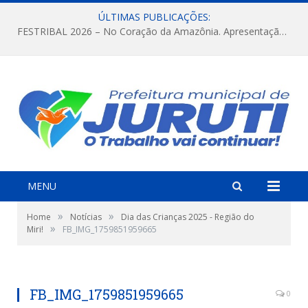
ÚLTIMAS PUBLICAÇÕES:
FESTRIBAL 2026 – No Coração da Amazônia. Apresentação da Munduruku.
MENU
»
»
Home
Notícias
Dia das Crianças 2025 - Região do
»
Miri!
FB_IMG_1759851959665
FB_IMG_1759851959665
0