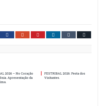
tter
Facebook
Google+
Pinterest
LinkedIn
Tumblr
Email
AL 2026 – No Coração
FESTRIBAL 2026: Festa dos
nia. Apresentação da
Visitantes.
ima.