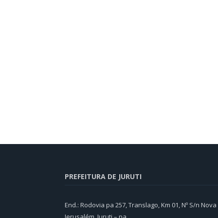
PREFEITURA DE JURUTI
End.: Rodovia pa 257, Translago, Km 01, Nº S/n Nova
Jerusalém, Juruti – pa