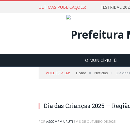
ÚLTIMAS PUBLICAÇÕES:
O MUNICÍPIO
»
»
VOCÊ ESTÁ EM:
Home
Notícias
Dia das 
Dia das Crianças 2025 – Região
POR
ASCOMPMJURUTI
EM
8 DE OUTUBRO DE 2025