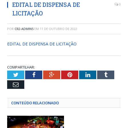
EDITAL DE DISPENSA DE
0
LICITAÇÃO
POR
CR2-ADMIN5
EM
11 DE OUTUBRO DE 2022
EDITAL DE DISPENSA DE LICITAÇÃO
COMPARTILHAR:
Twitter
Facebook
Google+
Pinterest
LinkedIn
Tumblr
Email
CONTEÚDO RELACIONADO