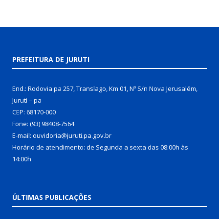
PREFEITURA DE JURUTI
End.: Rodovia pa 257, Translago, Km 01, Nº S/n Nova Jerusalém,
Juruti – pa
CEP: 68170-000
Fone: (93) 98408-7564
E-mail: ouvidoria@juruti.pa.gov.br
Horário de atendimento: de Segunda a sexta das 08:00h às
14:00h
ÚLTIMAS PUBLICAÇÕES