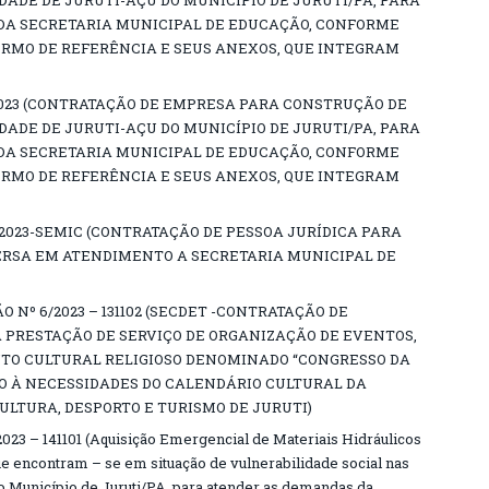
DADE DE JURUTI-AÇU DO MUNICÍPIO DE JURUTI/PA, PARA
DA SECRETARIA MUNICIPAL DE EDUCAÇÃO, CONFORME
ERMO DE REFERÊNCIA E SEUS ANEXOS, QUE INTEGRAM
2023 (CONTRATAÇÃO DE EMPRESA PARA CONSTRUÇÃO DE
DADE DE JURUTI-AÇU DO MUNICÍPIO DE JURUTI/PA, PARA
DA SECRETARIA MUNICIPAL DE EDUCAÇÃO, CONFORME
ERMO DE REFERÊNCIA E SEUS ANEXOS, QUE INTEGRAM
2023-SEMIC (CONTRATAÇÃO DE PESSOA JURÍDICA PARA
RSA EM ATENDIMENTO A SECRETARIA MUNICIPAL DE
O Nº 6/2023 – 131102 (SECDET -CONTRATAÇÃO DE
 PRESTAÇÃO DE SERVIÇO DE ORGANIZAÇÃO DE EVENTOS,
TO CULTURAL RELIGIOSO DENOMINADO “CONGRESSO DA
TO À NECESSIDADES DO CALENDÁRIO CULTURAL DA
ULTURA, DESPORTO E TURISMO DE JURUTI)
3 – 141101 (Aquisição Emergencial de Materiais Hidráulicos
e encontram – se em situação de vulnerabilidade social nas
o Município de Juruti/PA, para atender as demandas da