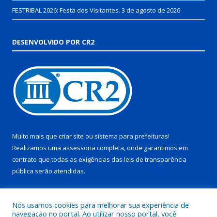
FESTRIBAL 2026: Festa dos Visitantes.
3 de agosto de 2026
DESENVOLVIDO POR CR2
Muito mais que
criar site
ou
sistema para prefeituras
!
Realizamos uma
assessoria
completa, onde garantimos em
contrato que todas as exigências das
leis de transparência
pública
serão atendidas.
Conheça o
PNTP
e o
Radar da Transparência Pública
Nós usamos cookies para melhorar sua experiência de
navegação no portal. Ao utilizar nosso portal, você