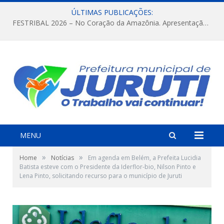
ÚLTIMAS PUBLICAÇÕES:
FESTRIBAL 2026 – No Coração da Amazônia. Apresentação da Munduruku.
MENU
»
»
Home
Notícias
Em agenda em Belém, a Prefeita Lucidia
Batista esteve com o Presidente da Iderflor-bio, Nilson Pinto e
Lena Pinto, solicitando recurso para o município de Juruti