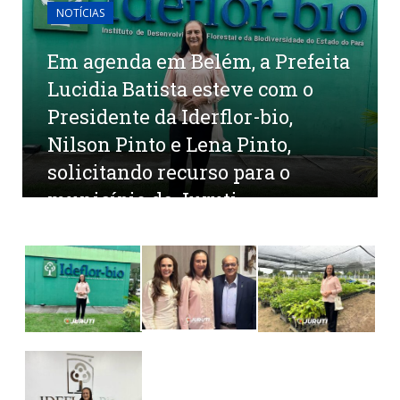
NOTÍCIAS
Em agenda em Belém, a Prefeita
Lucidia Batista esteve com o
Presidente da Iderflor-bio,
Nilson Pinto e Lena Pinto,
solicitando recurso para o
município de Juruti
por
CR2-ADMIN11
em
7 DE MARÇO DE 2024
0
COMENTÁRIOS