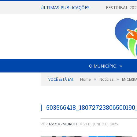
ÚLTIMAS PUBLICAÇÕES:
O MUNICÍPIO
»
»
VOCÊ ESTÁ EM:
Home
Notícias
ENCERRA
503566418_18072723806500190
POR
ASCOMPMJURUTI
EM
23 DE JUNHO DE 2025