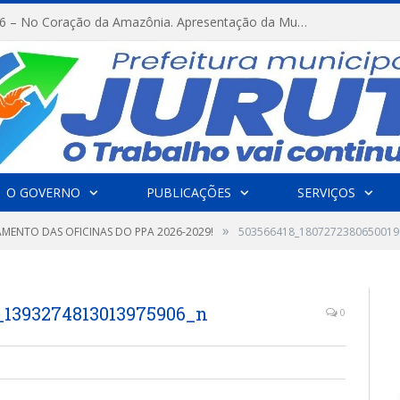
FESTRIBAL 2026 – No Coração da Amazônia. Apresentação da Munduruku.
O GOVERNO
PUBLICAÇÕES
SERVIÇOS
»
MENTO DAS OFICINAS DO PPA 2026-2029!
503566418_1807272380650019
_1393274813013975906_n
0