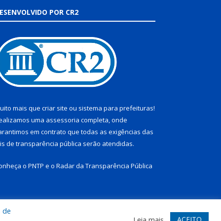
ESENVOLVIDO POR CR2
uito mais que
criar site
ou
sistema para prefeituras
!
ealizamos uma
assessoria
completa, onde
arantimos em contrato que todas as exigências das
eis de transparência pública
serão atendidas.
onheça o
PNTP
e o
Radar da Transparência Pública
a de
te
Acessar Área Administrativa
Acessar Webmail
ACEITO
Leia mais