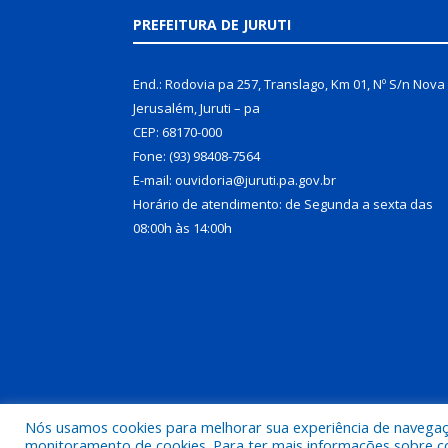
PREFEITURA DE JURUTI
End.: Rodovia pa 257, Translago, Km 01, Nº S/n Nova
Jerusalém, Juruti – pa
CEP: 68170-000
Fone: (93) 98408-7564
E-mail: ouvidoria@juruti.pa.gov.br
Horário de atendimento: de Segunda a sexta das
08:00h às 14:00h
Nós usamos cookies para melhorar sua experiência de navegação
Todos os direitos reservados a Prefeitura Municipal 
monitoramento de cookies. Para ter mais informações sobre como