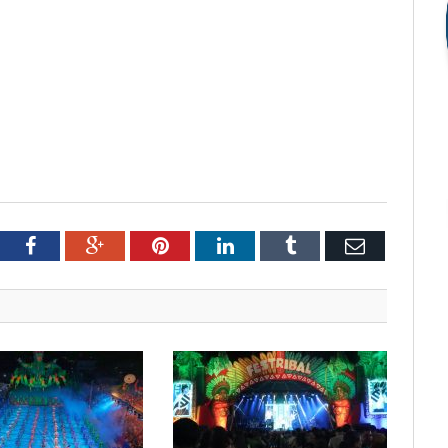
tter
Facebook
Google+
Pinterest
LinkedIn
Tumblr
Email