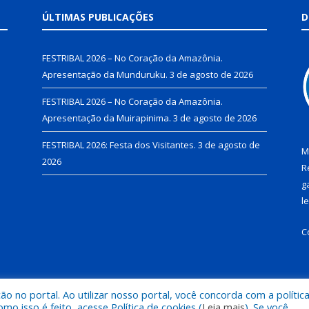
ÚLTIMAS PUBLICAÇÕES
D
FESTRIBAL 2026 – No Coração da Amazônia.
Apresentação da Munduruku.
3 de agosto de 2026
FESTRIBAL 2026 – No Coração da Amazônia.
Apresentação da Muirapinima.
3 de agosto de 2026
FESTRIBAL 2026: Festa dos Visitantes.
3 de agosto de
M
2026
R
g
l
C
 no portal. Ao utilizar nosso portal, você concorda com a polític
de Juruti.
Mapa do Si
 isso é feito, acesse Política de cookies (
Leia mais
). Se você