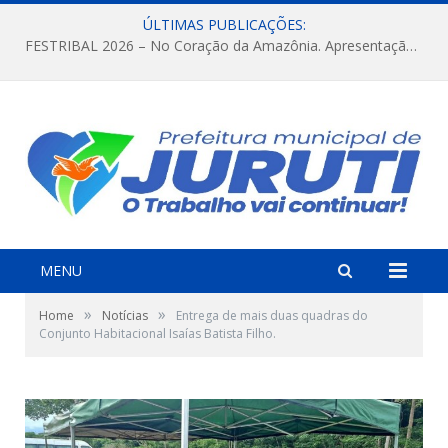
ÚLTIMAS PUBLICAÇÕES:
FESTRIBAL 2026 – No Coração da Amazônia. Apresentação da Munduruku.
MENU
»
»
Home
Notícias
Entrega de mais duas quadras do
Conjunto Habitacional Isaías Batista Filho.