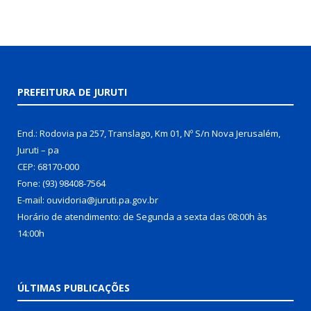
PREFEITURA DE JURUTI
End.: Rodovia pa 257, Translago, Km 01, Nº S/n Nova Jerusalém,
Juruti – pa
CEP: 68170-000
Fone: (93) 98408-7564
E-mail: ouvidoria@juruti.pa.gov.br
Horário de atendimento: de Segunda a sexta das 08:00h às
14:00h
ÚLTIMAS PUBLICAÇÕES