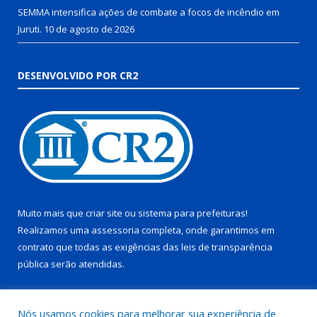
SEMMA intensifica ações de combate a focos de incêndio em
Juruti.
10 de agosto de 2026
DESENVOLVIDO POR CR2
Muito mais que
criar site
ou
sistema para prefeituras
!
Realizamos uma
assessoria
completa, onde garantimos em
contrato que todas as exigências das
leis de transparência
pública
serão atendidas.
Conheça o
PNTP
e o
Radar da Transparência Pública
Nós usamos cookies para melhorar sua experiência de