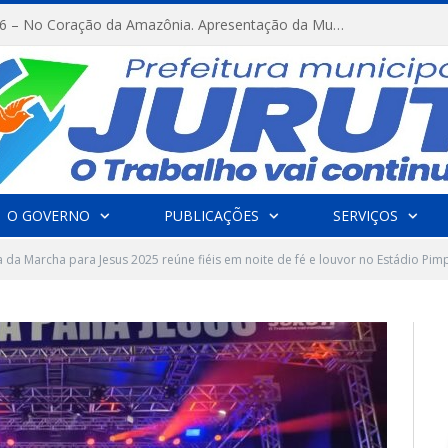
FESTRIBAL 2026 – No Coração da Amazônia. Apresentação da Munduruku.
O GOVERNO
PUBLICAÇÕES
SERVIÇOS
 da Marcha para Jesus 2025 reúne fiéis em noite de fé e louvor no Estádio Pi