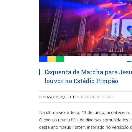
Esquenta da Marcha para Jesus
louvor no Estádio Pimpão
POR
ASCOMPMJURUTI
EM
16 DE JUNHO DE 2025
Na última sexta-feira, 13 de junho, aconteceu 
O evento reuniu fiéis de diversas comunidades 
deste ano “Deus Forte!”, inspirado no versículo d