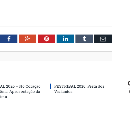
tter
Facebook
Google+
Pinterest
LinkedIn
Tumblr
Email
AL 2026 – No Coração
FESTRIBAL 2026: Festa dos
nia. Apresentação da
Visitantes.
ima.