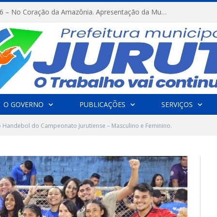
FESTRIBAL 2026 – No Coração da Amazônia. Apresentação da Munduruku.
O GOVERNO
PUBLICAÇÕES
SERVIÇOS
o Handebol do Campeonato Jurutiense – Masculino e Feminino.