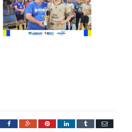
tter
Facebook
Google+
Pinterest
LinkedIn
Tumblr
Email