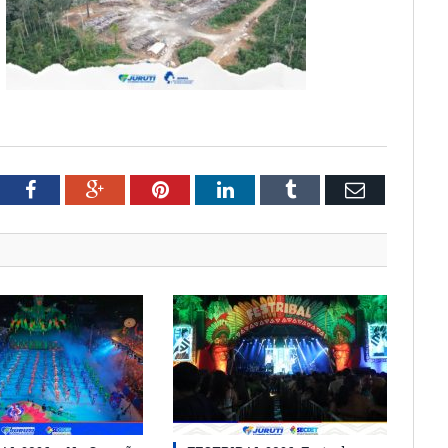
tter
Facebook
Google+
Pinterest
LinkedIn
Tumblr
Email