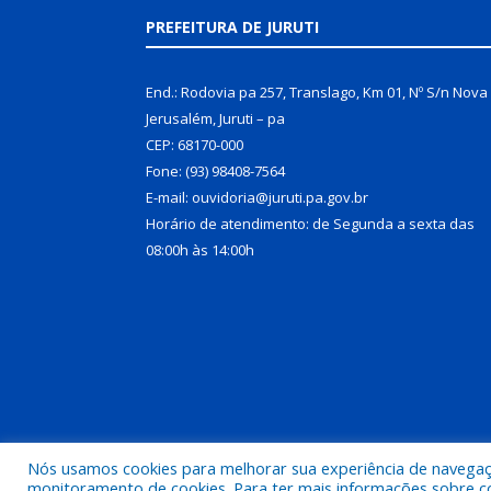
PREFEITURA DE JURUTI
End.: Rodovia pa 257, Translago, Km 01, Nº S/n Nova
Jerusalém, Juruti – pa
CEP: 68170-000
Fone: (93) 98408-7564
E-mail: ouvidoria@juruti.pa.gov.br
Horário de atendimento: de Segunda a sexta das
08:00h às 14:00h
Nós usamos cookies para melhorar sua experiência de navegação
Todos os direitos reservados a Prefeitura Municipal 
monitoramento de cookies. Para ter mais informações sobre como