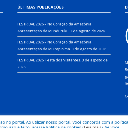
ÚLTIMAS PUBLICAÇÕES
D
FESTRIBAL 2026 – No Coração da Amazônia.
Apresentação da Munduruku.
3 de agosto de 2026
FESTRIBAL 2026 – No Coração da Amazônia.
Apresentação da Muirapinima.
3 de agosto de 2026
FESTRIBAL 2026: Festa dos Visitantes.
3 de agosto de
M
2026
R
g
l
C
 no portal. Ao utilizar nosso portal, você concorda com a polític
de Juruti.
Mapa do Si
 isso é feito, acesse Política de cookies (
Leia mais
). Se você