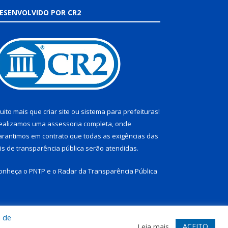
ESENVOLVIDO POR CR2
uito mais que
criar site
ou
sistema para prefeituras
!
ealizamos uma
assessoria
completa, onde
arantimos em contrato que todas as exigências das
eis de transparência pública
serão atendidas.
onheça o
PNTP
e o
Radar da Transparência Pública
a de
te
Acessar Área Administrativa
Acessar Webmail
ACEITO
Leia mais