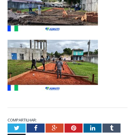
COMPARTILHAR:
Twitter
Facebook
Google+
Pinterest
LinkedIn
Tumblr