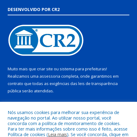
DESENVOLVIDO POR CR2
Muito mais que
criar site
ou
sistema para prefeituras
!
Realizamos uma
assessoria
completa, onde garantimos em
contrato que todas as exigências das
leis de transparência
pública
serão atendidas.
Conheça o
PNTP
e o
Radar da Transparência Pública
Nós usamos cookies para melhorar sua experiência de
navegação no portal. Ao utilizar nosso portal, você
concorda com a política de monitoramento de cookies.
Para ter mais informações sobre como isso é feito, acesse
Política de cookies (
Leia mais
). Se você concorda, clique em
Todos os direitos reservados a Prefeitura Municipal de Juruti.