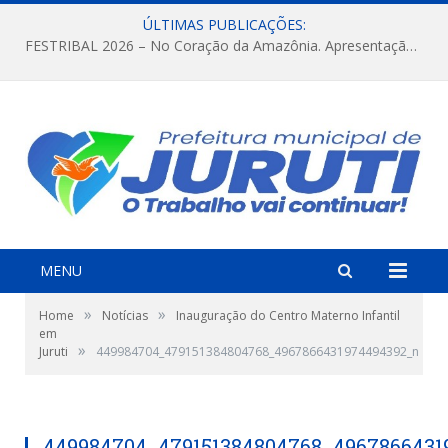
ÚLTIMAS PUBLICAÇÕES:
FESTRIBAL 2026 – No Coração da Amazônia. Apresentação da Munduruku.
MENU
»
»
Home
Notícias
Inauguração do Centro Materno Infantil
em
»
Juruti
449984704_479151384804768_4967866431974494392_n
449984704_479151384804768_4967866431