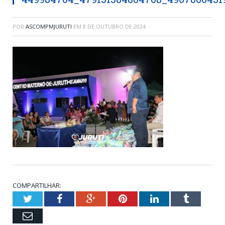
POR
ASCOMPMJURUTI
EM
8 DE OUTUBRO DE 2024
COMPARTILHAR:
Twitter
Facebook
Google+
Pinterest
LinkedIn
Tumblr
Email