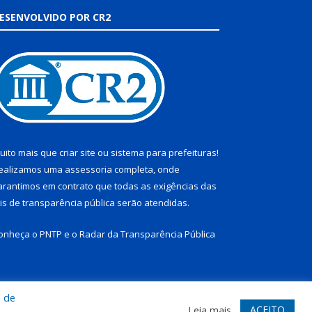
ESENVOLVIDO POR CR2
uito mais que
criar site
ou
sistema para prefeituras
!
ealizamos uma
assessoria
completa, onde
arantimos em contrato que todas as exigências das
eis de transparência pública
serão atendidas.
onheça o
PNTP
e o
Radar da Transparência Pública
a de
te
Acessar Área Administrativa
Acessar Webmail
ACEITO
Leia mais