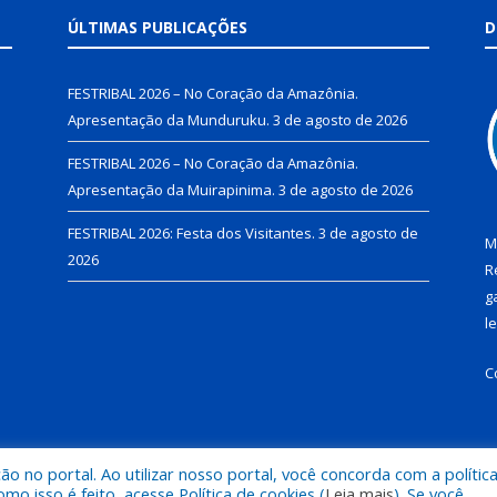
ÚLTIMAS PUBLICAÇÕES
D
FESTRIBAL 2026 – No Coração da Amazônia.
Apresentação da Munduruku.
3 de agosto de 2026
FESTRIBAL 2026 – No Coração da Amazônia.
Apresentação da Muirapinima.
3 de agosto de 2026
FESTRIBAL 2026: Festa dos Visitantes.
3 de agosto de
M
2026
R
g
l
C
 no portal. Ao utilizar nosso portal, você concorda com a polític
de Juruti.
Mapa do Si
 isso é feito, acesse Política de cookies (
Leia mais
). Se você