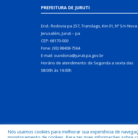
PREFEITURA DE JURUTI
End.: Rodovia pa 257, Translago, Km 01, Nº S/n Nova
Jerusalém, Juruti – pa
CEP: 68170-000
Fone: (93) 98408-7564
E-mail: ouvidoria@juruti.pa.gov.br
Horário de atendimento: de Segunda a sexta das
08:00h às 14:00h
Nós usamos cookies para melhorar sua experiência de navegação
Todos os direitos reservados a Prefeitura Municipal 
monitoramento de cookies. Para ter mais informações sobre como