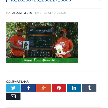
POR
ASCOMPMJURUTI
EM
21 DE JULHO DE 2025
COMPARTILHAR:
Twitter
Facebook
Google+
Pinterest
LinkedIn
Tumblr
Email