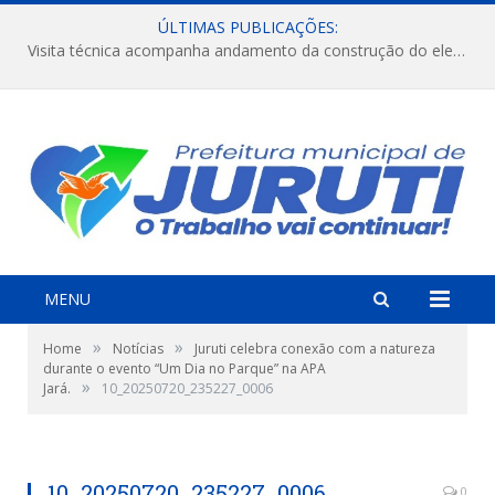
ÚLTIMAS PUBLICAÇÕES:
Visita técnica acompanha andamento da construção do elevado na comunidade Diamantino, região do Miri.
MENU
»
»
Home
Notícias
Juruti celebra conexão com a natureza
durante o evento “Um Dia no Parque” na APA
»
Jará.
10_20250720_235227_0006
10_20250720_235227_0006
0