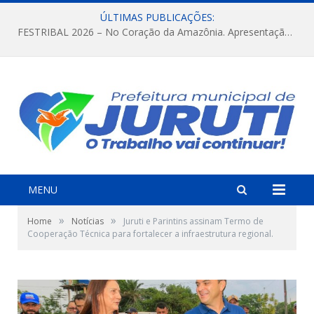
ÚLTIMAS PUBLICAÇÕES:
FESTRIBAL 2026 – No Coração da Amazônia. Apresentação da Munduruku.
MENU
»
»
Home
Notícias
Juruti e Parintins assinam Termo de
Cooperação Técnica para fortalecer a infraestrutura regional.