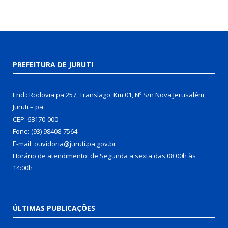
PREFEITURA DE JURUTI
End.: Rodovia pa 257, Translago, Km 01, Nº S/n Nova Jerusalém,
Juruti – pa
CEP: 68170-000
Fone: (93) 98408-7564
E-mail: ouvidoria@juruti.pa.gov.br
Horário de atendimento: de Segunda a sexta das 08:00h às
14:00h
ÚLTIMAS PUBLICAÇÕES