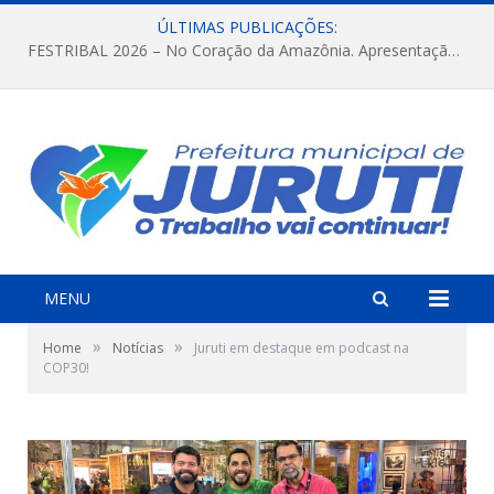
ÚLTIMAS PUBLICAÇÕES:
FESTRIBAL 2026 – No Coração da Amazônia. Apresentação da Munduruku.
MENU
»
»
Home
Notícias
Juruti em destaque em podcast na
COP30!