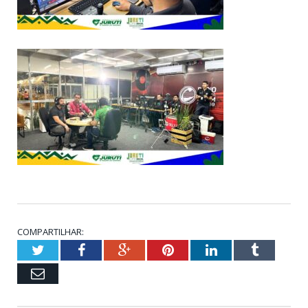
COMPARTILHAR:
Twitter
Facebook
Google+
Pinterest
LinkedIn
Tumblr
Email