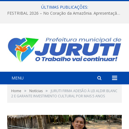
ÚLTIMAS PUBLICAÇÕES:
FESTRIBAL 2026 – No Coração da Amazônia. Apresentação da Munduruku.
MENU
»
»
Home
Notícias
JURUTI FIRMA ADESÃO À LEI ALDIR BLANC
2 E GARANTE INVESTIMENTO CULTURAL POR MAIS 5 ANOS