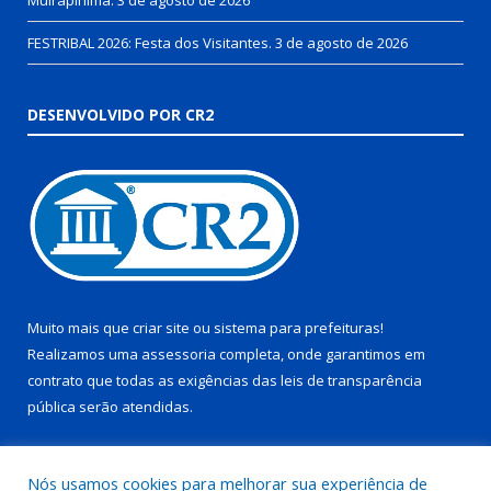
Muirapinima.
3 de agosto de 2026
FESTRIBAL 2026: Festa dos Visitantes.
3 de agosto de 2026
DESENVOLVIDO POR CR2
Muito mais que
criar site
ou
sistema para prefeituras
!
Realizamos uma
assessoria
completa, onde garantimos em
contrato que todas as exigências das
leis de transparência
pública
serão atendidas.
Conheça o
PNTP
e o
Radar da Transparência Pública
Nós usamos cookies para melhorar sua experiência de