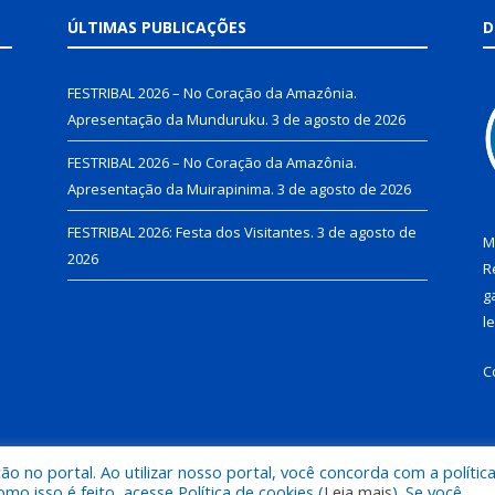
ÚLTIMAS PUBLICAÇÕES
D
FESTRIBAL 2026 – No Coração da Amazônia.
Apresentação da Munduruku.
3 de agosto de 2026
FESTRIBAL 2026 – No Coração da Amazônia.
Apresentação da Muirapinima.
3 de agosto de 2026
FESTRIBAL 2026: Festa dos Visitantes.
3 de agosto de
M
2026
R
g
l
C
 no portal. Ao utilizar nosso portal, você concorda com a polític
de Juruti.
Mapa do Si
 isso é feito, acesse Política de cookies (
Leia mais
). Se você