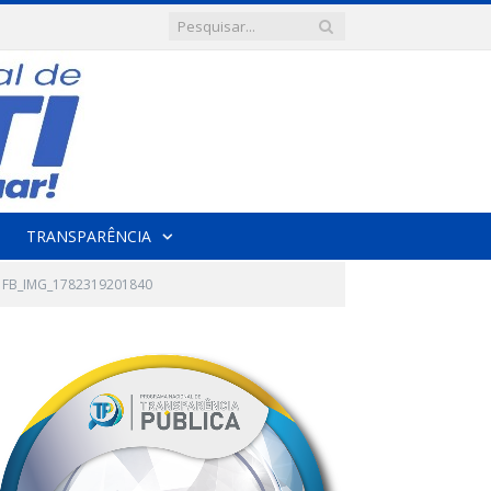
TRANSPARÊNCIA
FB_IMG_1782319201840