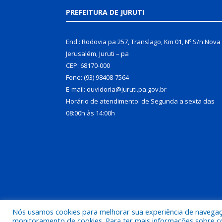
PREFEITURA DE JURUTI
End.: Rodovia pa 257, Translago, Km 01, Nº S/n Nova
Jerusalém, Juruti – pa
CEP: 68170-000
Fone: (93) 98408-7564
E-mail: ouvidoria@juruti.pa.gov.br
Horário de atendimento: de Segunda a sexta das
08:00h às 14:00h
Nós usamos cookies para melhorar sua experiência de navegação
Todos os direitos reservados a Prefeitura Municipal 
monitoramento de cookies. Para ter mais informações sobre como