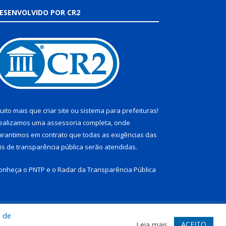
ESENVOLVIDO POR CR2
uito mais que
criar site
ou
sistema para prefeituras
!
ealizamos uma
assessoria
completa, onde
arantimos em contrato que todas as exigências das
eis de transparência pública
serão atendidas.
onheça o
PNTP
e o
Radar da Transparência Pública
a de
te
Acessar Área Administrativa
Acessar Webmail
ACEITO
Leia mais