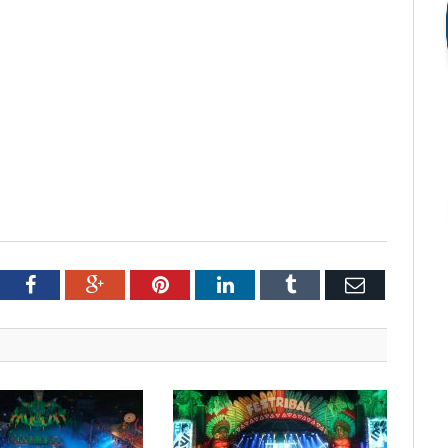
tter
Facebook
Google+
Pinterest
LinkedIn
Tumblr
Email