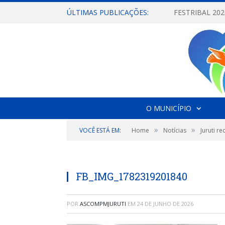
ÚLTIMAS PUBLICAÇÕES:
O MUNICÍPIO
»
»
VOCÊ ESTÁ EM:
Home
Notícias
Juruti r
FB_IMG_1782319201840
POR
ASCOMPMJURUTI
EM
24 DE JUNHO DE 2026