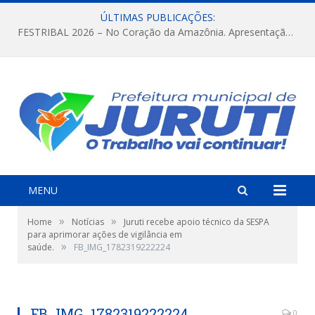
ÚLTIMAS PUBLICAÇÕES:
FESTRIBAL 2026 – No Coração da Amazônia. Apresentação da Munduruku.
MENU
»
»
Home
Notícias
Juruti recebe apoio técnico da SESPA
para aprimorar ações de vigilância em
»
saúde.
FB_IMG_1782319222224
FB_IMG_1782319222224
0