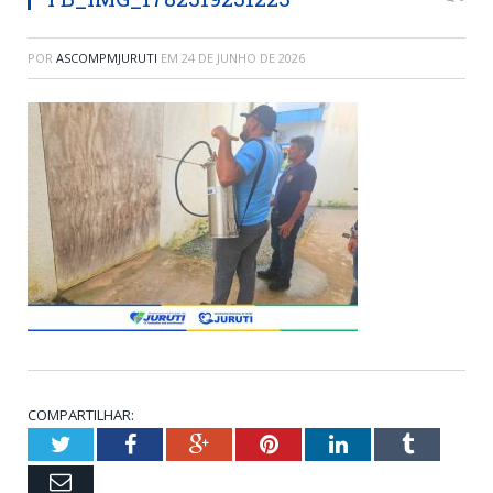
POR
ASCOMPMJURUTI
EM
24 DE JUNHO DE 2026
COMPARTILHAR:
Twitter
Facebook
Google+
Pinterest
LinkedIn
Tumblr
Email