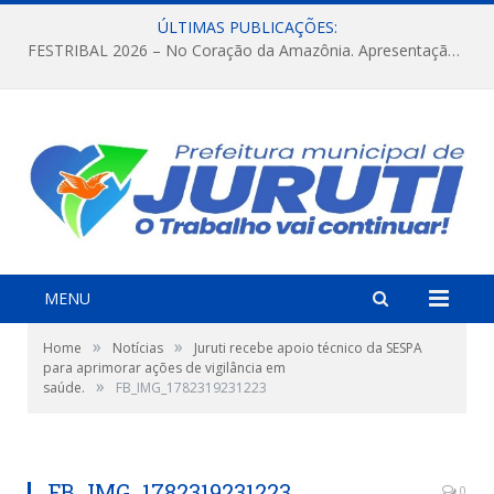
ÚLTIMAS PUBLICAÇÕES:
FESTRIBAL 2026 – No Coração da Amazônia. Apresentação da Munduruku.
MENU
»
»
Home
Notícias
Juruti recebe apoio técnico da SESPA
para aprimorar ações de vigilância em
»
saúde.
FB_IMG_1782319231223
FB_IMG_1782319231223
0