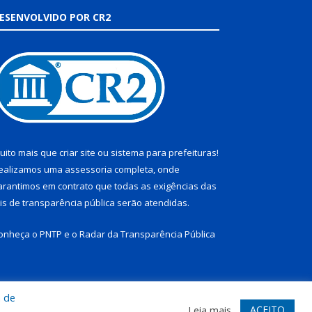
ESENVOLVIDO POR CR2
uito mais que
criar site
ou
sistema para prefeituras
!
ealizamos uma
assessoria
completa, onde
arantimos em contrato que todas as exigências das
eis de transparência pública
serão atendidas.
onheça o
PNTP
e o
Radar da Transparência Pública
a de
te
Acessar Área Administrativa
Acessar Webmail
ACEITO
Leia mais