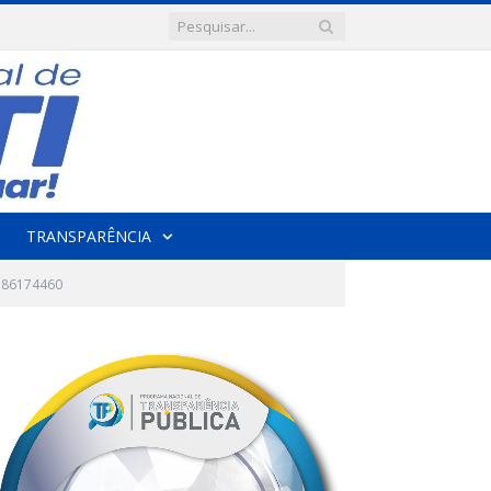
TRANSPARÊNCIA
786174460