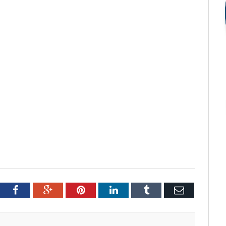
tter
Facebook
Google+
Pinterest
LinkedIn
Tumblr
Email