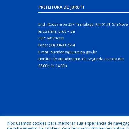
PREFEITURA DE JURUTI
End.: Rodovia pa 257, Translago, Km 01, Nº S/n Nova
Jerusalém, Juruti – pa
CEP: 68170-000
Fone: (93) 98408-7564
E-mail: ouvidoria@juruti.pa.gov.br
Horário de atendimento: de Segunda a sexta das
08:00h às 14:00h
Nós usamos cookies para melhorar sua experiência de navegação
Todos os direitos reservados a Prefeitura Municipal 
monitoramento de cookies. Para ter mais informações sobre como