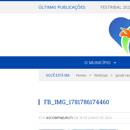
ÚLTIMAS PUBLICAÇÕES:
O MUNICÍPIO
»
»
VOCÊ ESTÁ EM:
Home
Notícias
Juruti r
FB_IMG_1781786174460
POR
ASCOMPMJURUTI
EM
18 DE JUNHO DE 2026