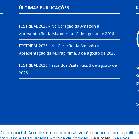
ÚLTIMAS PUBLICAÇÕES
D
FESTRIBAL 2026 – No Coração da Amazônia.
Apresentação da Munduruku.
3 de agosto de 2026
FESTRIBAL 2026 – No Coração da Amazônia.
Apresentação da Muirapinima.
3 de agosto de 2026
FESTRIBAL 2026: Festa dos Visitantes.
3 de agosto de
M
2026
R
g
l
C
 no portal. Ao utilizar nosso portal, você concorda com a polític
de Juruti.
Mapa do Si
 isso é feito, acesse Política de cookies (
Leia mais
). Se você