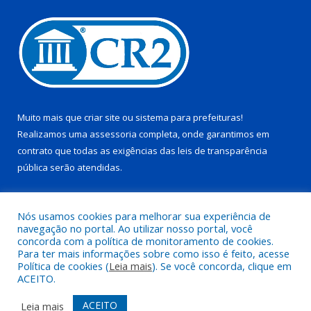
Muito mais que
criar site
ou
sistema para prefeituras
!
Realizamos uma
assessoria
completa, onde garantimos em
contrato que todas as exigências das
leis de transparência
pública
serão atendidas.
Conheça o
PNTP
e o
Radar da Transparência Pública
Nós usamos cookies para melhorar sua experiência de
navegação no portal. Ao utilizar nosso portal, você
concorda com a política de monitoramento de cookies.
Para ter mais informações sobre como isso é feito, acesse
Política de cookies (
Leia mais
). Se você concorda, clique em
Todos os direitos reservados a Prefeitura Municipal de Juruti.
ACEITO.
Mapa do Site
Acessar Área Administrativa
ACEITO
Leia mais