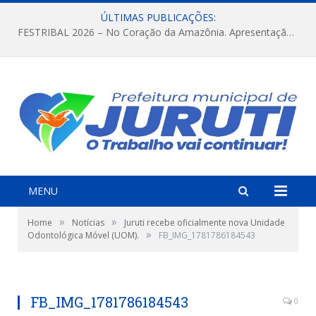
ÚLTIMAS PUBLICAÇÕES:
FESTRIBAL 2026 – No Coração da Amazônia. Apresentação da Munduruku.
MENU
»
»
Home
Notícias
Juruti recebe oficialmente nova Unidade
»
Odontológica Móvel (UOM).
FB_IMG_1781786184543
FB_IMG_1781786184543
0