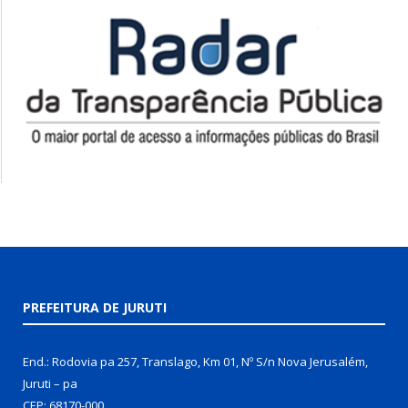
PREFEITURA DE JURUTI
End.: Rodovia pa 257, Translago, Km 01, Nº S/n Nova Jerusalém,
Juruti – pa
CEP: 68170-000