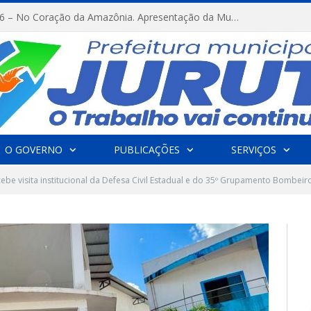
FESTRIBAL 2026 – No Coração da Amazônia. Apresentação da Munduruku.
O GOVERNO
PUBLICAÇÕES
SERVIÇOS
ecebe visita institucional da Defesa Civil Estadual e do 35º Grupamento Bombeiro 