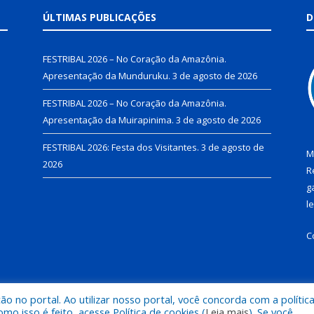
ÚLTIMAS PUBLICAÇÕES
D
FESTRIBAL 2026 – No Coração da Amazônia.
Apresentação da Munduruku.
3 de agosto de 2026
FESTRIBAL 2026 – No Coração da Amazônia.
Apresentação da Muirapinima.
3 de agosto de 2026
FESTRIBAL 2026: Festa dos Visitantes.
3 de agosto de
M
2026
R
g
l
C
 no portal. Ao utilizar nosso portal, você concorda com a polític
de Juruti.
Mapa do Si
 isso é feito, acesse Política de cookies (
Leia mais
). Se você