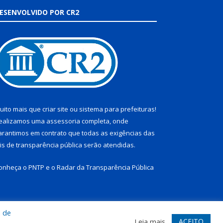
ESENVOLVIDO POR CR2
uito mais que
criar site
ou
sistema para prefeituras
!
ealizamos uma
assessoria
completa, onde
arantimos em contrato que todas as exigências das
eis de transparência pública
serão atendidas.
onheça o
PNTP
e o
Radar da Transparência Pública
a de
te
Acessar Área Administrativa
Acessar Webmail
ACEITO
Leia mais