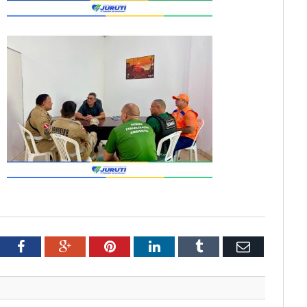
tter
Facebook
Google+
Pinterest
LinkedIn
Tumblr
Email