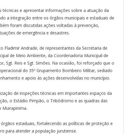
 técnicas e apresentar informações sobre a atuação da
endo a integração entre os órgãos municipais e estaduais de
ambém foram discutidas ações voltadas à prevenção,
ituações de emergência e desastres.
to Fladimir Andrade, de representantes da Secretaria de
icipal de Meio Ambiente, da Coordenadoria Municipal de
ior, Sgt. Reis e Sgt. Simões. Na ocasião, foi reforçado que o
o operacional do 35º Grupamento Bombeiro Militar, sediado
nhamento e apoio às ações desenvolvidas no município.
alização de inspeções técnicas em importantes espaços da
rução, o Estádio Pimpão, o Tribódromo e as quadras das
o Muirapinima.
s órgãos estaduais, fortalecendo as políticas de proteção e
aro para atender a população jurutiense.