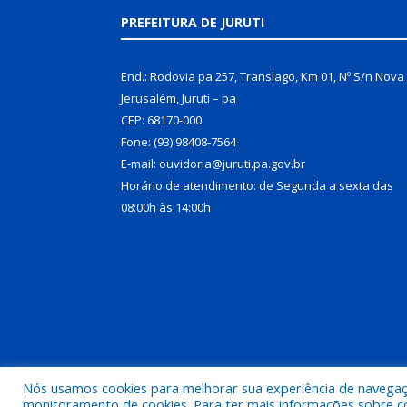
PREFEITURA DE JURUTI
End.: Rodovia pa 257, Translago, Km 01, Nº S/n Nova
Jerusalém, Juruti – pa
CEP: 68170-000
Fone: (93) 98408-7564
E-mail: ouvidoria@juruti.pa.gov.br
Horário de atendimento: de Segunda a sexta das
08:00h às 14:00h
Nós usamos cookies para melhorar sua experiência de navegação
Todos os direitos reservados a Prefeitura Municipal 
monitoramento de cookies. Para ter mais informações sobre como