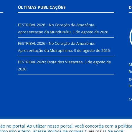
ÚLTIMAS PUBLICAÇÕES
D
FESTRIBAL 2026 – No Coração da Amazônia.
Apresentação da Munduruku.
3 de agosto de 2026
FESTRIBAL 2026 – No Coração da Amazônia.
Apresentação da Muirapinima.
3 de agosto de 2026
FESTRIBAL 2026: Festa dos Visitantes.
3 de agosto de
M
2026
R
g
l
C
 no portal. Ao utilizar nosso portal, você concorda com a polític
de Juruti.
Mapa do Si
 isso é feito, acesse Política de cookies (
Leia mais
). Se você