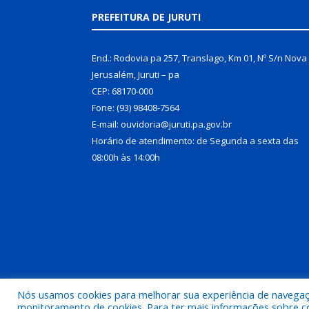
PREFEITURA DE JURUTI
End.: Rodovia pa 257, Translago, Km 01, Nº S/n Nova
Jerusalém, Juruti – pa
CEP: 68170-000
Fone: (93) 98408-7564
E-mail: ouvidoria@juruti.pa.gov.br
Horário de atendimento: de Segunda a sexta das
08:00h às 14:00h
Nós usamos cookies para melhorar sua experiência de navegação
Todos os direitos reservados a Prefeitura Municipal 
monitoramento de cookies. Para ter mais informações sobre como