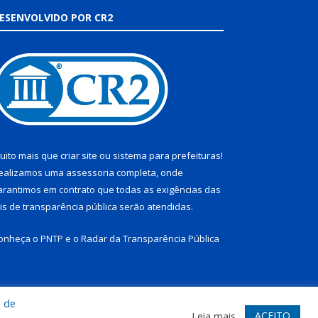
ESENVOLVIDO POR CR2
uito mais que
criar site
ou
sistema para prefeituras
!
ealizamos uma
assessoria
completa, onde
arantimos em contrato que todas as exigências das
eis de transparência pública
serão atendidas.
onheça o
PNTP
e o
Radar da Transparência Pública
a de
te
Acessar Área Administrativa
Acessar Webmail
ACEITO
Leia mais