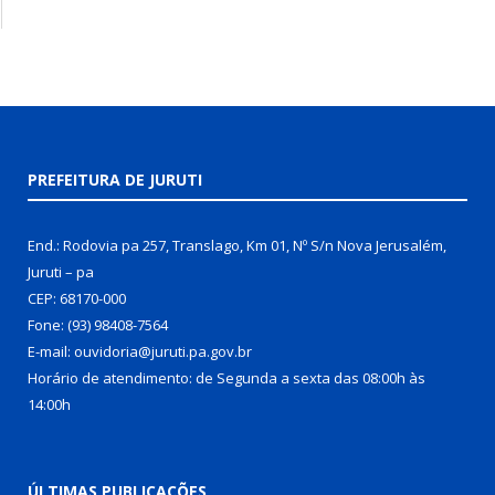
PREFEITURA DE JURUTI
End.: Rodovia pa 257, Translago, Km 01, Nº S/n Nova Jerusalém,
Juruti – pa
CEP: 68170-000
Fone: (93) 98408-7564
E-mail: ouvidoria@juruti.pa.gov.br
Horário de atendimento: de Segunda a sexta das 08:00h às
14:00h
ÚLTIMAS PUBLICAÇÕES