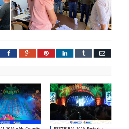
tter
Facebook
Google+
Pinterest
LinkedIn
Tumblr
Email
AL 2026 – No Coração
FESTRIBAL 2026: Festa dos