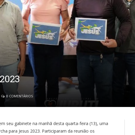
 2023
0 COMENTÁRIOS
u em seu gabinete na manhã desta quarta-feira (13), uma
cha para Jesus 2023. Participaram da reunião os