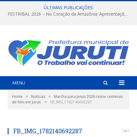
ÚLTIMAS PUBLICAÇÕES:
FESTRIBAL 2026 – No Coração da Amazônia. Apresentação da Munduruku.
MENU
»
»
Home
Notícias
Marcha para Jesus 2026 reúne centenas
»
de fiéis em Juruti.
FB_IMG_1782140692287
FB_IMG_1782140692287
0