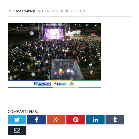
POR
ASCOMPMJURUTI
EM
22 DE JUNHO DE 2026
COMPARTILHAR:
Twitter
Facebook
Google+
Pinterest
LinkedIn
Tumblr
Email