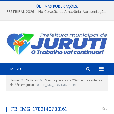
ÚLTIMAS PUBLICAÇÕES:
FESTRIBAL 2026 – No Coração da Amazônia. Apresentação da Munduruku.
MENU
»
»
Home
Notícias
Marcha para Jesus 2026 reúne centenas
»
de fiéis em Juruti.
FB_IMG_1782140700161
FB_IMG_1782140700161
0