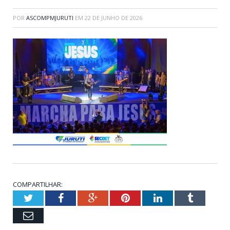
POR
ASCOMPMJURUTI
EM
22 DE JUNHO DE 2026
COMPARTILHAR:
Twitter
Facebook
Google+
Pinterest
LinkedIn
Tumblr
Email