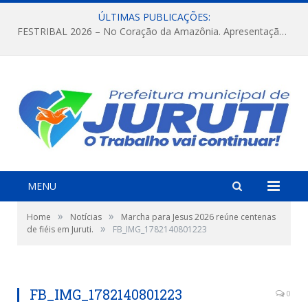
ÚLTIMAS PUBLICAÇÕES:
FESTRIBAL 2026 – No Coração da Amazônia. Apresentação da Munduruku.
MENU
»
»
Home
Notícias
Marcha para Jesus 2026 reúne centenas
»
de fiéis em Juruti.
FB_IMG_1782140801223
FB_IMG_1782140801223
0