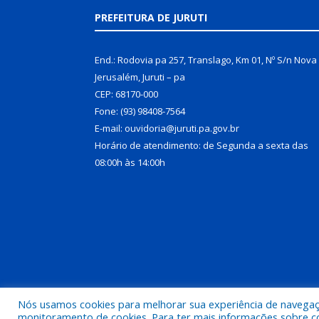
PREFEITURA DE JURUTI
End.: Rodovia pa 257, Translago, Km 01, Nº S/n Nova
Jerusalém, Juruti – pa
CEP: 68170-000
Fone: (93) 98408-7564
E-mail: ouvidoria@juruti.pa.gov.br
Horário de atendimento: de Segunda a sexta das
08:00h às 14:00h
Nós usamos cookies para melhorar sua experiência de navegação
Todos os direitos reservados a Prefeitura Municipal 
monitoramento de cookies. Para ter mais informações sobre como