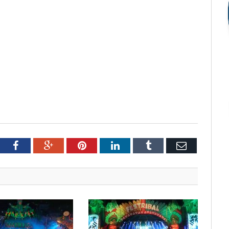
tter
Facebook
Google+
Pinterest
LinkedIn
Tumblr
Email