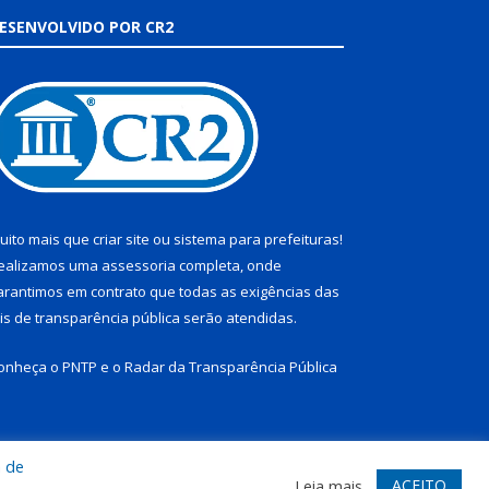
ESENVOLVIDO POR CR2
uito mais que
criar site
ou
sistema para prefeituras
!
ealizamos uma
assessoria
completa, onde
arantimos em contrato que todas as exigências das
eis de transparência pública
serão atendidas.
onheça o
PNTP
e o
Radar da Transparência Pública
a de
te
Acessar Área Administrativa
Acessar Webmail
ACEITO
Leia mais