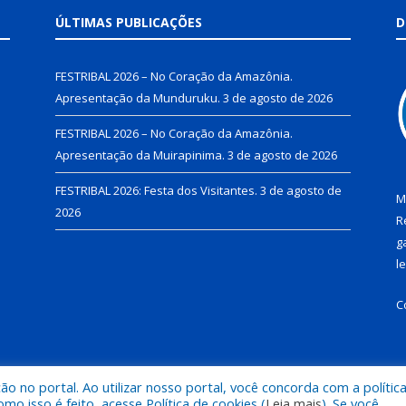
ÚLTIMAS PUBLICAÇÕES
D
FESTRIBAL 2026 – No Coração da Amazônia.
Apresentação da Munduruku.
3 de agosto de 2026
FESTRIBAL 2026 – No Coração da Amazônia.
Apresentação da Muirapinima.
3 de agosto de 2026
FESTRIBAL 2026: Festa dos Visitantes.
3 de agosto de
M
2026
R
g
l
C
 no portal. Ao utilizar nosso portal, você concorda com a polític
de Juruti.
Mapa do Si
 isso é feito, acesse Política de cookies (
Leia mais
). Se você