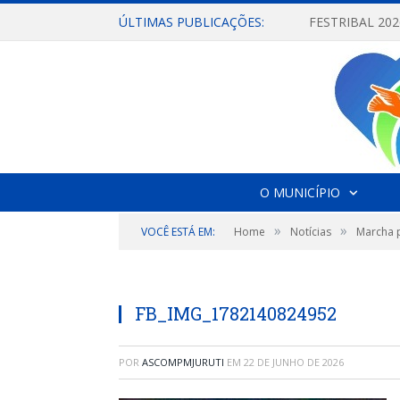
ÚLTIMAS PUBLICAÇÕES:
O MUNICÍPIO
»
»
VOCÊ ESTÁ EM:
Home
Notícias
Marcha p
FB_IMG_1782140824952
POR
ASCOMPMJURUTI
EM
22 DE JUNHO DE 2026