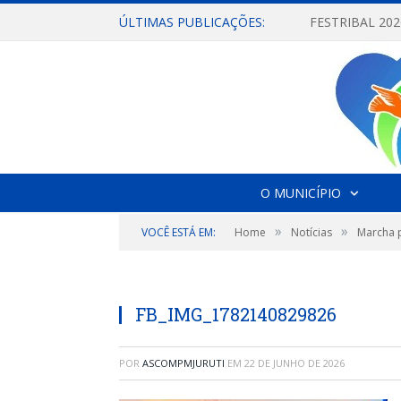
ÚLTIMAS PUBLICAÇÕES:
O MUNICÍPIO
»
»
VOCÊ ESTÁ EM:
Home
Notícias
Marcha p
FB_IMG_1782140829826
POR
ASCOMPMJURUTI
EM
22 DE JUNHO DE 2026