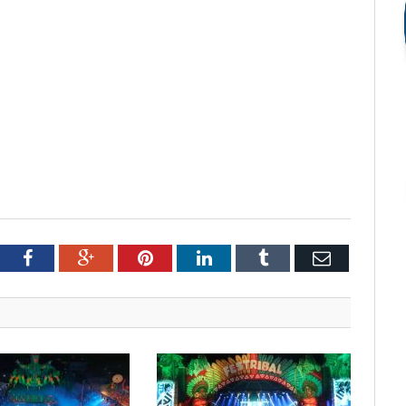
tter
Facebook
Google+
Pinterest
LinkedIn
Tumblr
Email