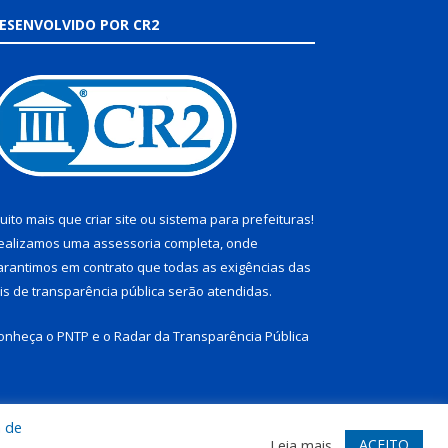
ESENVOLVIDO POR CR2
uito mais que
criar site
ou
sistema para prefeituras
!
ealizamos uma
assessoria
completa, onde
arantimos em contrato que todas as exigências das
eis de transparência pública
serão atendidas.
onheça o
PNTP
e o
Radar da Transparência Pública
a de
te
Acessar Área Administrativa
Acessar Webmail
ACEITO
Leia mais