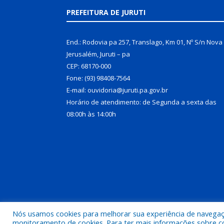
PREFEITURA DE JURUTI
End.: Rodovia pa 257, Translago, Km 01, Nº S/n Nova
Jerusalém, Juruti – pa
CEP: 68170-000
Fone: (93) 98408-7564
E-mail: ouvidoria@juruti.pa.gov.br
Horário de atendimento: de Segunda a sexta das
08:00h às 14:00h
Nós usamos cookies para melhorar sua experiência de navegação
Todos os direitos reservados a Prefeitura Municipal 
monitoramento de cookies. Para ter mais informações sobre como