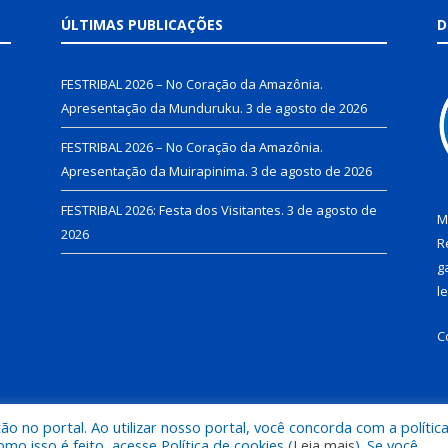
ÚLTIMAS PUBLICAÇÕES
D
FESTRIBAL 2026 – No Coração da Amazônia.
Apresentação da Munduruku.
3 de agosto de 2026
FESTRIBAL 2026 – No Coração da Amazônia.
Apresentação da Muirapinima.
3 de agosto de 2026
FESTRIBAL 2026: Festa dos Visitantes.
3 de agosto de
M
2026
R
g
l
C
 no portal. Ao utilizar nosso portal, você concorda com a polític
de Juruti.
Mapa do Si
 isso é feito, acesse Política de cookies (
Leia mais
). Se você