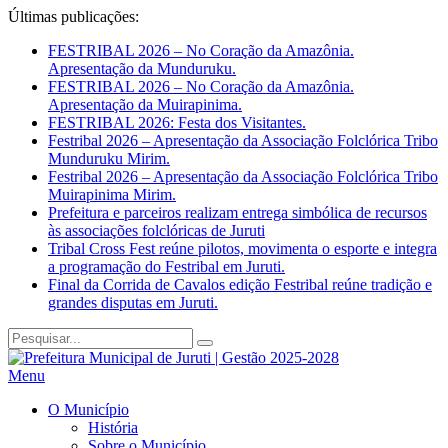
Últimas publicações:
FESTRIBAL 2026 – No Coração da Amazônia.
Apresentação da Munduruku.
FESTRIBAL 2026 – No Coração da Amazônia.
Apresentação da Muirapinima.
FESTRIBAL 2026: Festa dos Visitantes.
Festribal 2026 – Apresentação da Associação Folclórica Tribo
Munduruku Mirim.
Festribal 2026 – Apresentação da Associação Folclórica Tribo
Muirapinima Mirim.
Prefeitura e parceiros realizam entrega simbólica de recursos
às associações folclóricas de Juruti
Tribal Cross Fest reúne pilotos, movimenta o esporte e integra
a programação do Festribal em Juruti.
Final da Corrida de Cavalos edição Festribal reúne tradição e
grandes disputas em Juruti.
Menu
O Município
História
Sobre o Município