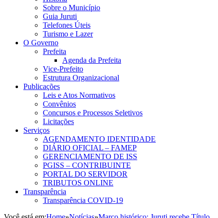
Sobre o Município
Guia Juruti
Telefones Úteis
Turismo e Lazer
O Governo
Prefeita
Agenda da Prefeita
Vice-Prefeito
Estrutura Organizacional
Publicações
Leis e Atos Normativos
Convênios
Concursos e Processos Seletivos
Licitações
Serviços
AGENDAMENTO IDENTIDADE
DIÁRIO OFICIAL – FAMEP
GERENCIAMENTO DE ISS
PGISS – CONTRIBUINTE
PORTAL DO SERVIDOR
TRIBUTOS ONLINE
Transparência
Transparência COVID-19
Você está em:
Home
»
Notícias
»
Marco histórico: Juruti recebe Título