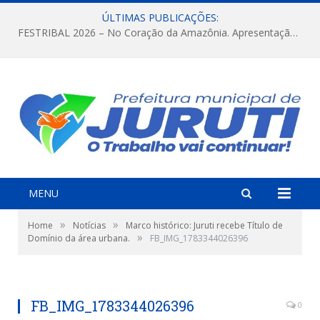
ÚLTIMAS PUBLICAÇÕES:
FESTRIBAL 2026 – No Coração da Amazônia. Apresentação da Munduruku.
MENU
»
»
Home
Notícias
Marco histórico: Juruti recebe Título de
»
Domínio da área urbana.
FB_IMG_1783344026396
FB_IMG_1783344026396
0