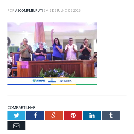
POR
ASCOMPMJURUTI
EM
6 DE JULHO DE 2026
COMPARTILHAR:
Twitter
Facebook
Google+
Pinterest
LinkedIn
Tumblr
Email